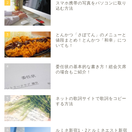
2
スマホ携帯の写真をパソコンに取り
込む方法
3
とんかつ「さぼてん」のメニューと
値段まとめ！とんかつ「和幸」につ
いても！
4
委任状の基本的な書き方！総会欠席
の場合もご紹介！
5
ネットの歌詞サイトで歌詞をコピー
する方法
6
ルミネ新宿1・2とルミネエスト新宿