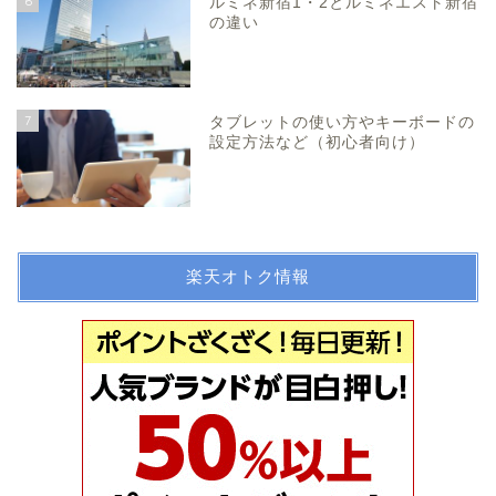
6
ルミネ新宿1・2とルミネエスト新宿
の違い
7
タブレットの使い方やキーボードの
設定方法など（初心者向け）
楽天オトク情報