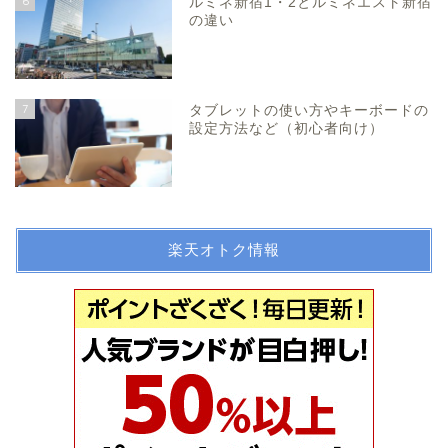
6
ルミネ新宿1・2とルミネエスト新宿
の違い
7
タブレットの使い方やキーボードの
設定方法など（初心者向け）
楽天オトク情報