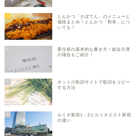
3
とんかつ「さぼてん」のメニューと
値段まとめ！とんかつ「和幸」につ
いても！
4
委任状の基本的な書き方！総会欠席
の場合もご紹介！
5
ネットの歌詞サイトで歌詞をコピー
する方法
6
ルミネ新宿1・2とルミネエスト新宿
の違い