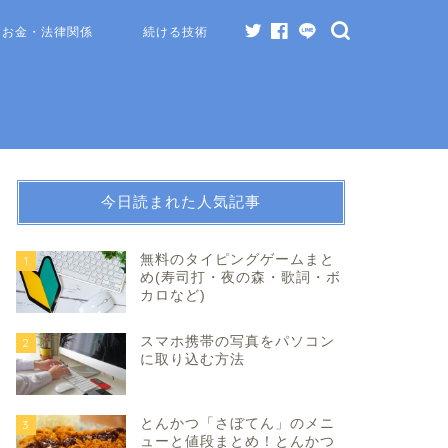
お金・法律関係
続ける技術
今日読まれた人気記事
無料のタイピングゲームまと
1
め(寿司打・夜の森・歌詞・ボ
カロなど)
スマホ携帯の写真をパソコン
2
に取り込む方法
とんかつ「さぼてん」のメニ
3
ューと値段まとめ！とんかつ