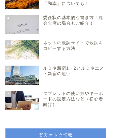
「和幸」についても！
委任状の基本的な書き方！総
4
会欠席の場合もご紹介！
ネットの歌詞サイトで歌詞を
5
コピーする方法
ルミネ新宿1・2とルミネエス
6
ト新宿の違い
タブレットの使い方やキーボ
7
ードの設定方法など（初心者
向け）
楽天オトク情報