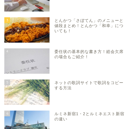
3
とんかつ「さぼてん」のメニューと
値段まとめ！とんかつ「和幸」につ
いても！
4
委任状の基本的な書き方！総会欠席
の場合もご紹介！
5
ネットの歌詞サイトで歌詞をコピー
する方法
6
ルミネ新宿1・2とルミネエスト新宿
の違い