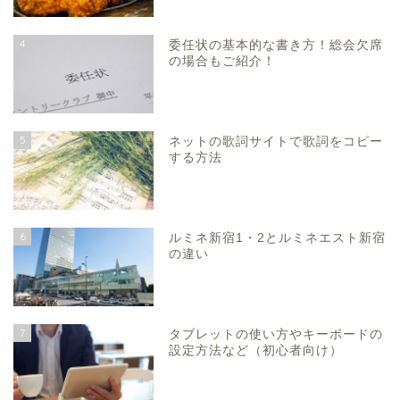
4
委任状の基本的な書き方！総会欠席
の場合もご紹介！
5
ネットの歌詞サイトで歌詞をコピー
する方法
6
ルミネ新宿1・2とルミネエスト新宿
の違い
7
タブレットの使い方やキーボードの
設定方法など（初心者向け）