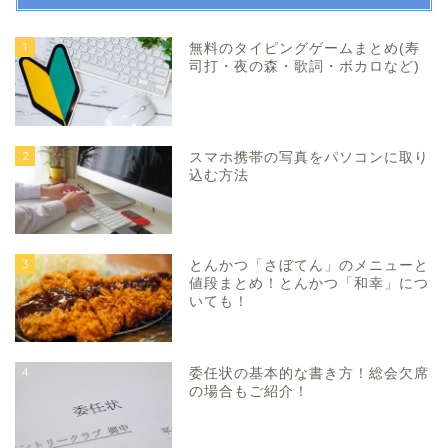
1
無料のタイピングゲームまとめ(寿
司打・夜の森・歌詞・ボカロなど)
2
スマホ携帯の写真をパソコンに取り
込む方法
3
とんかつ「さぼてん」のメニューと
値段まとめ！とんかつ「和幸」につ
いても！
4
委任状の基本的な書き方！総会欠席
の場合もご紹介！