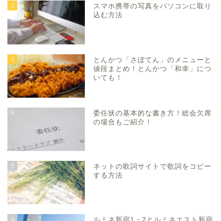
2
スマホ携帯の写真をパソコンに取り
込む方法
3
とんかつ「さぼてん」のメニューと
値段まとめ！とんかつ「和幸」につ
いても！
4
委任状の基本的な書き方！総会欠席
の場合もご紹介！
5
ネットの歌詞サイトで歌詞をコピー
する方法
6
ルミネ新宿1・2とルミネエスト新宿