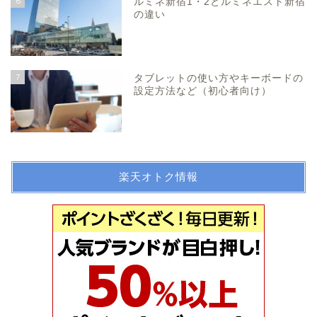
6
ルミネ新宿1・2とルミネエスト新宿
の違い
7
タブレットの使い方やキーボードの
設定方法など（初心者向け）
楽天オトク情報