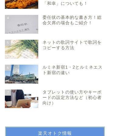
「和幸」についても！
委任状の基本的な書き方！総
4
会欠席の場合もご紹介！
ネットの歌詞サイトで歌詞を
5
コピーする方法
ルミネ新宿1・2とルミネエス
6
ト新宿の違い
タブレットの使い方やキーボ
7
ードの設定方法など（初心者
向け）
楽天オトク情報