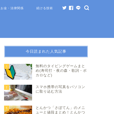
お金・法律関係
続ける技術
今日読まれた人気記事
無料のタイピングゲームまと
1
め(寿司打・夜の森・歌詞・ボ
カロなど)
スマホ携帯の写真をパソコン
2
に取り込む方法
とんかつ「さぼてん」のメニ
3
ューと値段まとめ！とんかつ