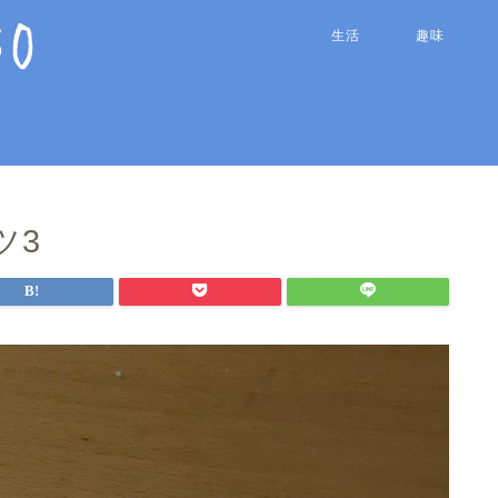
生活
趣味
ツ3