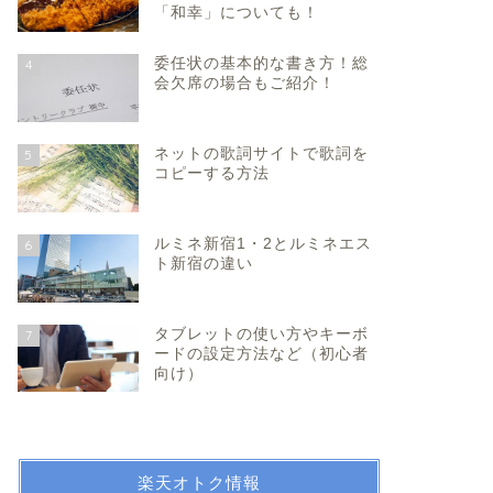
「和幸」についても！
委任状の基本的な書き方！総
4
会欠席の場合もご紹介！
ネットの歌詞サイトで歌詞を
5
コピーする方法
ルミネ新宿1・2とルミネエス
6
ト新宿の違い
タブレットの使い方やキーボ
7
ードの設定方法など（初心者
向け）
楽天オトク情報