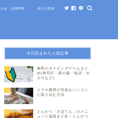
お金・法律関係
続ける技術
今日読まれた人気記事
無料のタイピングゲームまと
1
め(寿司打・夜の森・歌詞・ボ
カロなど)
スマホ携帯の写真をパソコン
2
に取り込む方法
とんかつ「さぼてん」のメニ
3
ューと値段まとめ！とんかつ