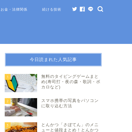
お金・法律関係
続ける技術
今日読まれた人気記事
無料のタイピングゲームまと
1
め(寿司打・夜の森・歌詞・ボ
カロなど)
スマホ携帯の写真をパソコン
2
に取り込む方法
とんかつ「さぼてん」のメニ
3
ューと値段まとめ！とんかつ