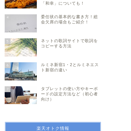
「和幸」についても！
委任状の基本的な書き方！総
4
会欠席の場合もご紹介！
ネットの歌詞サイトで歌詞を
5
コピーする方法
ルミネ新宿1・2とルミネエス
6
ト新宿の違い
タブレットの使い方やキーボ
7
ードの設定方法など（初心者
向け）
楽天オトク情報