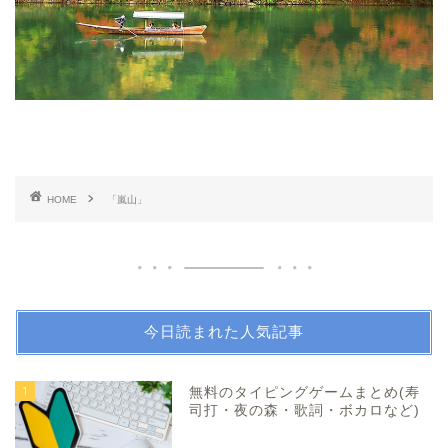
HOME
「嵐山」
今日読まれた人気記事
1
無料のタイピングゲームまとめ(寿
司打・夜の森・歌詞・ボカロなど)