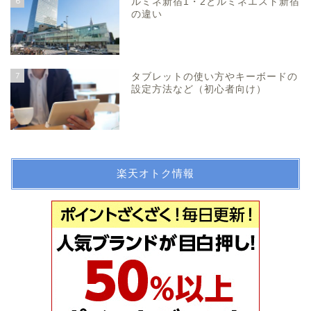
6
ルミネ新宿1・2とルミネエスト新宿
の違い
7
タブレットの使い方やキーボードの
設定方法など（初心者向け）
楽天オトク情報