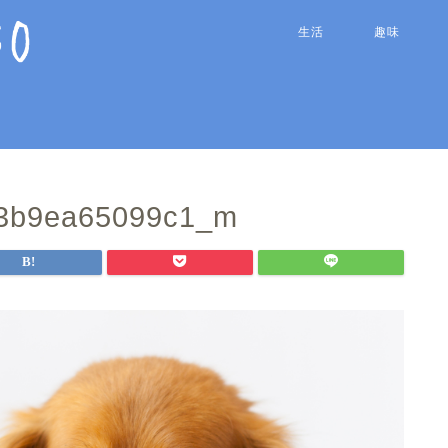
生活
趣味
3b9ea65099c1_m