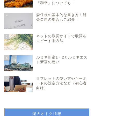
「和幸」についても！
委任状の基本的な書き方！総
4
会欠席の場合もご紹介！
ネットの歌詞サイトで歌詞を
5
コピーする方法
ルミネ新宿1・2とルミネエス
6
ト新宿の違い
タブレットの使い方やキーボ
7
ードの設定方法など（初心者
向け）
楽天オトク情報