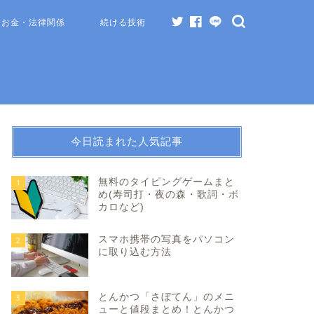
お金・法律関係
続ける技術
今日読まれた人気記事
無料のタイピングゲームまと
1
め(寿司打・夜の森・歌詞・ボ
カロなど)
スマホ携帯の写真をパソコン
2
に取り込む方法
とんかつ「さぼてん」のメニ
3
ューと値段まとめ！とんかつ