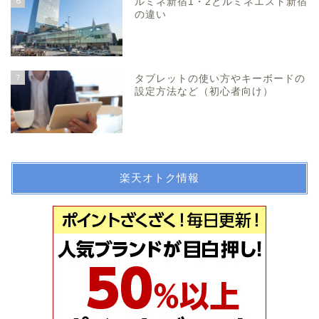
6
ルミネ新宿1・2とルミネエスト新宿
の違い
7
タブレットの使い方やキーボードの
設定方法など（初心者向け）
楽天オトク情報