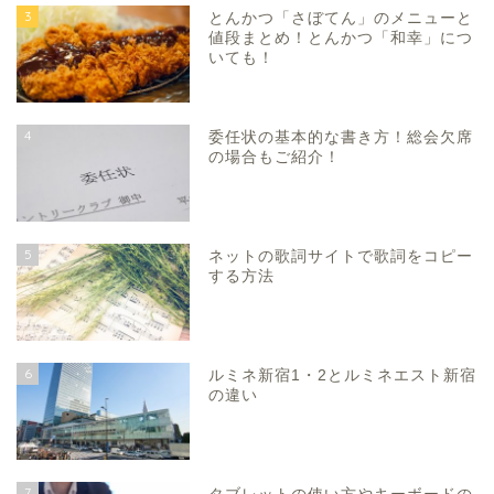
3
とんかつ「さぼてん」のメニューと
値段まとめ！とんかつ「和幸」につ
いても！
4
委任状の基本的な書き方！総会欠席
の場合もご紹介！
5
ネットの歌詞サイトで歌詞をコピー
する方法
6
ルミネ新宿1・2とルミネエスト新宿
の違い
7