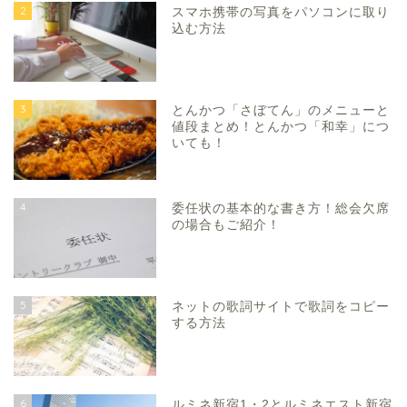
2
スマホ携帯の写真をパソコンに取り
込む方法
3
とんかつ「さぼてん」のメニューと
値段まとめ！とんかつ「和幸」につ
いても！
4
委任状の基本的な書き方！総会欠席
の場合もご紹介！
5
ネットの歌詞サイトで歌詞をコピー
する方法
6
ルミネ新宿1・2とルミネエスト新宿