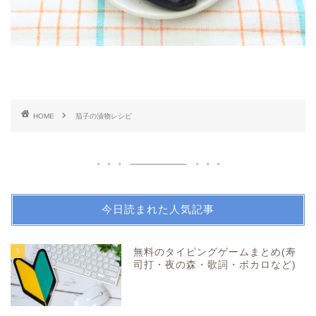
HOME
茄子の漬物レシピ
今日読まれた人気記事
1
無料のタイピングゲームまとめ(寿
司打・夜の森・歌詞・ボカロなど)