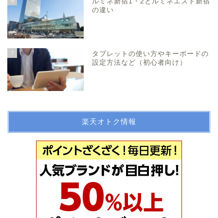
6
ルミネ新宿1・2とルミネエスト新宿
の違い
7
タブレットの使い方やキーボードの
設定方法など（初心者向け）
楽天オトク情報