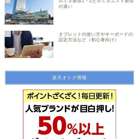
6
ルミネ新宿1・2とルミネエスト新宿
の違い
7
タブレットの使い方やキーボードの
設定方法など（初心者向け）
楽天オトク情報