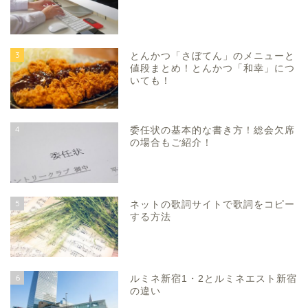
3
とんかつ「さぼてん」のメニューと
値段まとめ！とんかつ「和幸」につ
いても！
4
委任状の基本的な書き方！総会欠席
の場合もご紹介！
5
ネットの歌詞サイトで歌詞をコピー
する方法
6
ルミネ新宿1・2とルミネエスト新宿
の違い