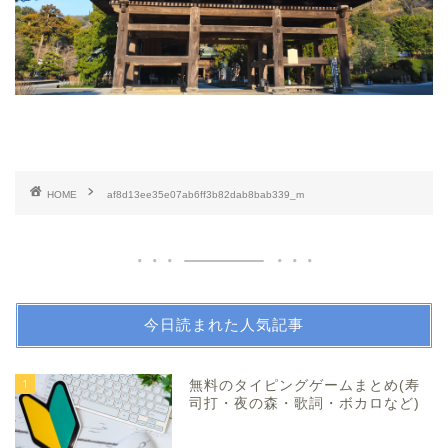
HOME
af8d13ee35e07ab6ff3b82dab8bab339_m
今日読まれた人気記事
1
無料のタイピングゲームまとめ(寿
司打・夜の森・歌詞・ボカロなど)