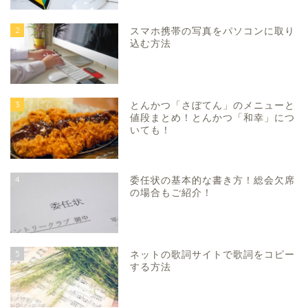
2
スマホ携帯の写真をパソコンに取り
込む方法
3
とんかつ「さぼてん」のメニューと
値段まとめ！とんかつ「和幸」につ
いても！
4
委任状の基本的な書き方！総会欠席
の場合もご紹介！
5
ネットの歌詞サイトで歌詞をコピー
する方法