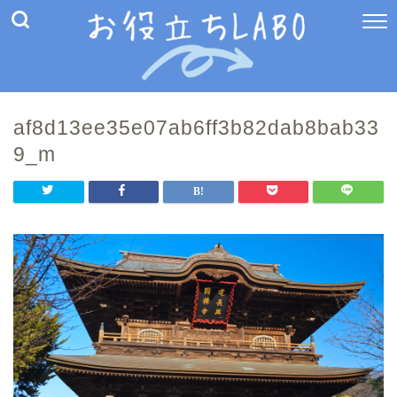
af8d13ee35e07ab6ff3b82dab8bab33
9_m