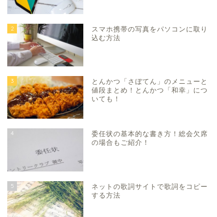
2
スマホ携帯の写真をパソコンに取り
込む方法
3
とんかつ「さぼてん」のメニューと
値段まとめ！とんかつ「和幸」につ
いても！
4
委任状の基本的な書き方！総会欠席
の場合もご紹介！
5
ネットの歌詞サイトで歌詞をコピー
する方法