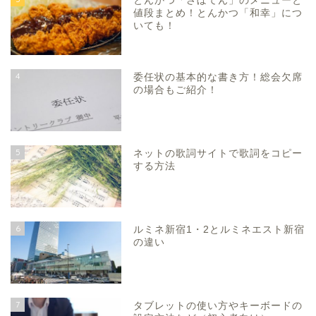
とんかつ「さぼてん」のメニューと
値段まとめ！とんかつ「和幸」につ
いても！
4
委任状の基本的な書き方！総会欠席
の場合もご紹介！
5
ネットの歌詞サイトで歌詞をコピー
する方法
6
ルミネ新宿1・2とルミネエスト新宿
の違い
7
タブレットの使い方やキーボードの