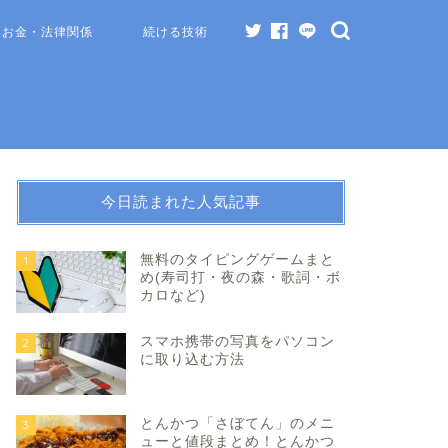
お金・法律関係
続ける技術
今日読まれた人気記事
無料のタイピングゲームまと
1
め(寿司打・夜の森・歌詞・ボ
カロなど)
スマホ携帯の写真をパソコン
2
に取り込む方法
とんかつ「さぼてん」のメニ
3
ューと値段まとめ！とんかつ