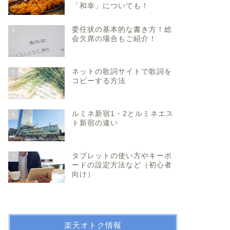
「和幸」についても！
委任状の基本的な書き方！総
4
会欠席の場合もご紹介！
ネットの歌詞サイトで歌詞を
5
コピーする方法
ルミネ新宿1・2とルミネエス
6
ト新宿の違い
タブレットの使い方やキーボ
7
ードの設定方法など（初心者
向け）
楽天オトク情報