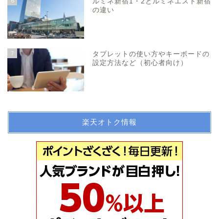
6
ルミネ新宿1・2とルミネエスト新宿
の違い
7
タブレットの使い方やキーボードの
設定方法など（初心者向け）
楽天オトク情報