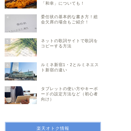
「和幸」についても！
委任状の基本的な書き方！総
4
会欠席の場合もご紹介！
ネットの歌詞サイトで歌詞を
5
コピーする方法
ルミネ新宿1・2とルミネエス
6
ト新宿の違い
タブレットの使い方やキーボ
7
ードの設定方法など（初心者
向け）
楽天オトク情報