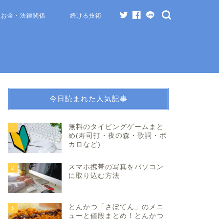
お金・法律関係
続ける技術
今日読まれた人気記事
無料のタイピングゲームまと
1
め(寿司打・夜の森・歌詞・ボ
カロなど)
スマホ携帯の写真をパソコン
2
に取り込む方法
とんかつ「さぼてん」のメニ
3
ューと値段まとめ！とんかつ