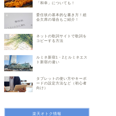
「和幸」についても！
委任状の基本的な書き方！総
4
会欠席の場合もご紹介！
ネットの歌詞サイトで歌詞を
5
コピーする方法
ルミネ新宿1・2とルミネエス
6
ト新宿の違い
タブレットの使い方やキーボ
7
ードの設定方法など（初心者
向け）
楽天オトク情報