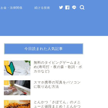
お金・法律関係
続ける技術
今日読まれた人気記事
無料のタイピングゲームまと
1
め(寿司打・夜の森・歌詞・ボ
カロなど)
スマホ携帯の写真をパソコン
2
に取り込む方法
とんかつ「さぼてん」のメニ
3
ューと値段まとめ！とんかつ