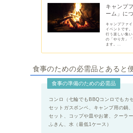
キャンプ
ーム」に
キャンプファイ
イベントです。
行う楽しい集い
の「やり方」「
ます。...
食事のための必需品とあると
食事の準備のための必需品
コンロ（七輪でもBBQコンロでもカ
セットガスボンベ、キャンプ用の鍋
セット、コップや皿やお箸、クーラ
ふきん、水（最低1ケース）