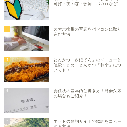
司打・夜の森・歌詞・ボカロなど)
2
スマホ携帯の写真をパソコンに取り
込む方法
3
とんかつ「さぼてん」のメニューと
値段まとめ！とんかつ「和幸」につ
いても！
4
委任状の基本的な書き方！総会欠席
の場合もご紹介！
5
ネットの歌詞サイトで歌詞をコピー
する方法