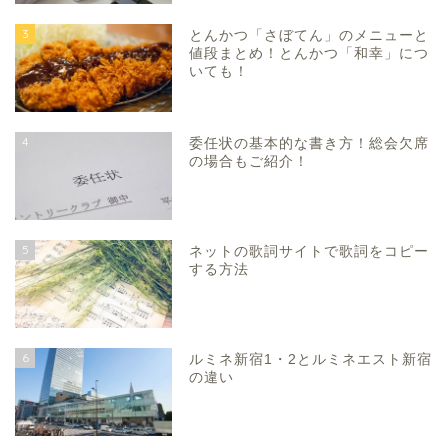
3
とんかつ「さぼてん」のメニューと
値段まとめ！とんかつ「和幸」につ
いても！
4
委任状の基本的な書き方！総会欠席
の場合もご紹介！
5
ネットの歌詞サイトで歌詞をコピー
する方法
6
ルミネ新宿1・2とルミネエスト新宿
の違い