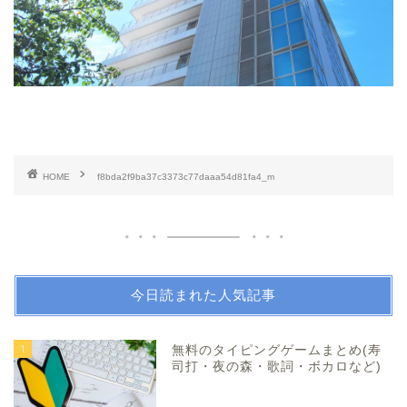
HOME
f8bda2f9ba37c3373c77daaa54d81fa4_m
今日読まれた人気記事
1
無料のタイピングゲームまとめ(寿
司打・夜の森・歌詞・ボカロなど)