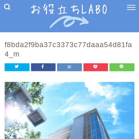
f8bda2f9ba37c3373c77daaa54d81fa
4_m