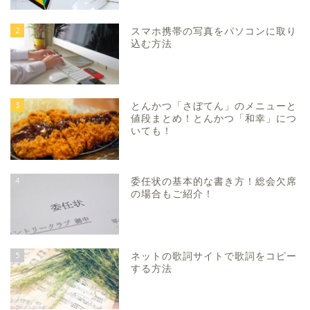
2
スマホ携帯の写真をパソコンに取り
込む方法
3
とんかつ「さぼてん」のメニューと
値段まとめ！とんかつ「和幸」につ
いても！
4
委任状の基本的な書き方！総会欠席
の場合もご紹介！
5
ネットの歌詞サイトで歌詞をコピー
する方法