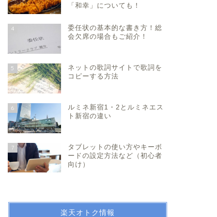
「和幸」についても！
委任状の基本的な書き方！総
4
会欠席の場合もご紹介！
ネットの歌詞サイトで歌詞を
5
コピーする方法
ルミネ新宿1・2とルミネエス
6
ト新宿の違い
タブレットの使い方やキーボ
7
ードの設定方法など（初心者
向け）
楽天オトク情報