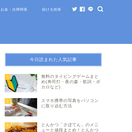
お金・法律関係
続ける技術
今日読まれた人気記事
無料のタイピングゲームまと
1
め(寿司打・夜の森・歌詞・ボ
カロなど)
スマホ携帯の写真をパソコン
2
に取り込む方法
とんかつ「さぼてん」のメニ
3
ューと値段まとめ！とんかつ