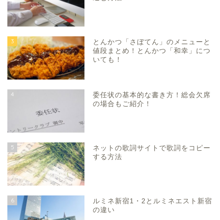
3
とんかつ「さぼてん」のメニューと
値段まとめ！とんかつ「和幸」につ
いても！
4
委任状の基本的な書き方！総会欠席
の場合もご紹介！
5
ネットの歌詞サイトで歌詞をコピー
する方法
6
ルミネ新宿1・2とルミネエスト新宿
の違い