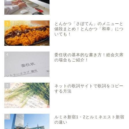
3
とんかつ「さぼてん」のメニューと
値段まとめ！とんかつ「和幸」につ
いても！
4
委任状の基本的な書き方！総会欠席
の場合もご紹介！
5
ネットの歌詞サイトで歌詞をコピー
する方法
6
ルミネ新宿1・2とルミネエスト新宿
の違い