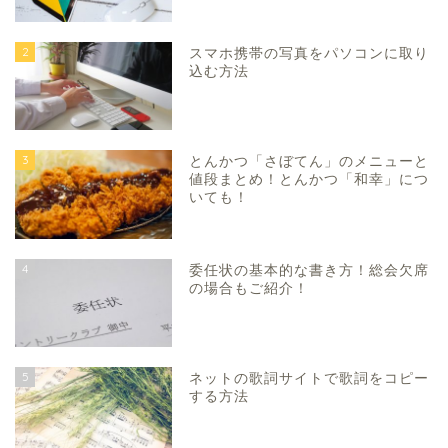
2
スマホ携帯の写真をパソコンに取り
込む方法
3
とんかつ「さぼてん」のメニューと
値段まとめ！とんかつ「和幸」につ
いても！
4
委任状の基本的な書き方！総会欠席
の場合もご紹介！
5
ネットの歌詞サイトで歌詞をコピー
する方法