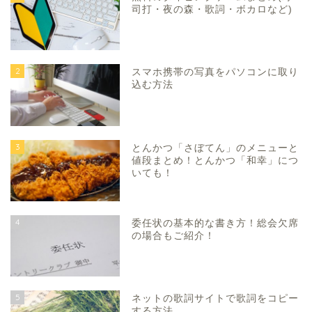
司打・夜の森・歌詞・ボカロなど)
2
スマホ携帯の写真をパソコンに取り
込む方法
3
とんかつ「さぼてん」のメニューと
値段まとめ！とんかつ「和幸」につ
いても！
4
委任状の基本的な書き方！総会欠席
の場合もご紹介！
5
ネットの歌詞サイトで歌詞をコピー
する方法