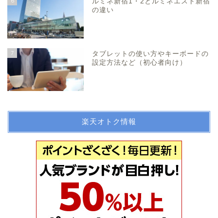
6
ルミネ新宿1・2とルミネエスト新宿
の違い
7
タブレットの使い方やキーボードの
設定方法など（初心者向け）
楽天オトク情報