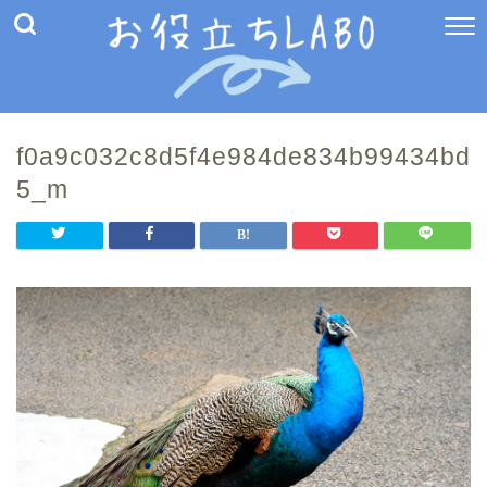
f0a9c032c8d5f4e984de834b99434bd
5_m