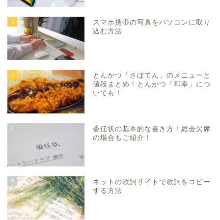
2
スマホ携帯の写真をパソコンに取り
込む方法
3
とんかつ「さぼてん」のメニューと
値段まとめ！とんかつ「和幸」につ
いても！
4
委任状の基本的な書き方！総会欠席
の場合もご紹介！
5
ネットの歌詞サイトで歌詞をコピー
する方法