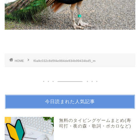
HOME
f0a9c032c8d5f4e984de834b99434bd5_m
今日読まれた人気記事
1
無料のタイピングゲームまとめ(寿
司打・夜の森・歌詞・ボカロなど)