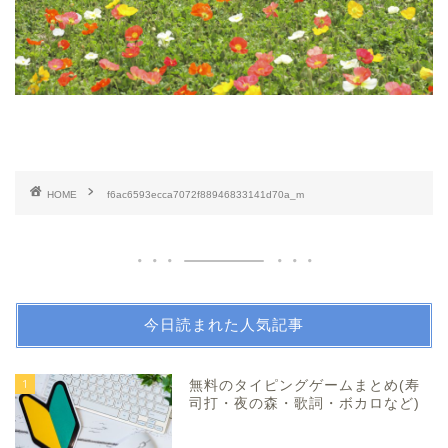
HOME
f6ac6593ecca7072f88946833141d70a_m
今日読まれた人気記事
1
無料のタイピングゲームまとめ(寿
司打・夜の森・歌詞・ボカロなど)