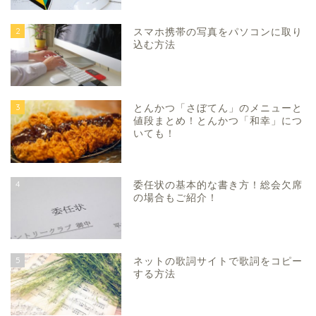
2
スマホ携帯の写真をパソコンに取り
込む方法
3
とんかつ「さぼてん」のメニューと
値段まとめ！とんかつ「和幸」につ
いても！
4
委任状の基本的な書き方！総会欠席
の場合もご紹介！
5
ネットの歌詞サイトで歌詞をコピー
する方法