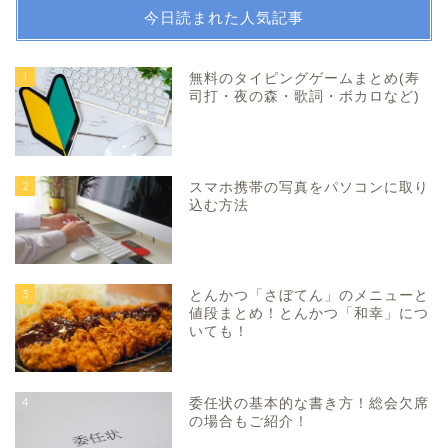
今日読まれた人気記事
1
無料のタイピングゲームまとめ(寿
司打・夜の森・歌詞・ボカロなど)
2
スマホ携帯の写真をパソコンに取り
込む方法
3
とんかつ「さぼてん」のメニューと
値段まとめ！とんかつ「和幸」につ
いても！
4
委任状の基本的な書き方！総会欠席
の場合もご紹介！