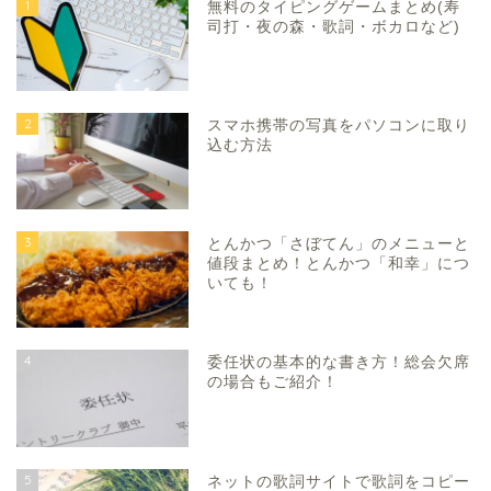
1
無料のタイピングゲームまとめ(寿
司打・夜の森・歌詞・ボカロなど)
2
スマホ携帯の写真をパソコンに取り
込む方法
3
とんかつ「さぼてん」のメニューと
値段まとめ！とんかつ「和幸」につ
いても！
4
委任状の基本的な書き方！総会欠席
の場合もご紹介！
5
ネットの歌詞サイトで歌詞をコピー