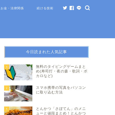
お金・法律関係
続ける技術
今日読まれた人気記事
無料のタイピングゲームまと
1
め(寿司打・夜の森・歌詞・ボ
カロなど)
スマホ携帯の写真をパソコン
2
に取り込む方法
とんかつ「さぼてん」のメニ
3
ューと値段まとめ！とんかつ