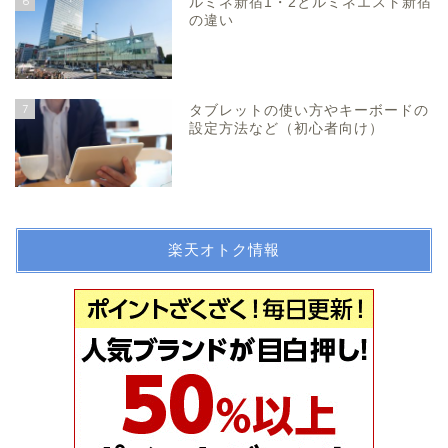
6
ルミネ新宿1・2とルミネエスト新宿
の違い
7
タブレットの使い方やキーボードの
設定方法など（初心者向け）
楽天オトク情報