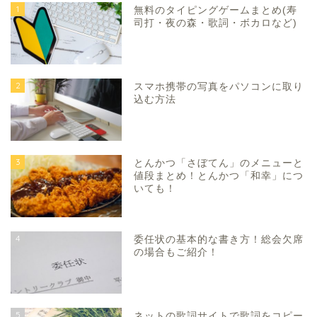
1
無料のタイピングゲームまとめ(寿
司打・夜の森・歌詞・ボカロなど)
2
スマホ携帯の写真をパソコンに取り
込む方法
3
とんかつ「さぼてん」のメニューと
値段まとめ！とんかつ「和幸」につ
いても！
4
委任状の基本的な書き方！総会欠席
の場合もご紹介！
5
ネットの歌詞サイトで歌詞をコピー