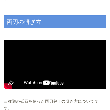
両刃の研ぎ方
三種類の砥石を使った両刃包丁の研ぎ方についてで
す。