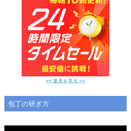
>> 楽天を見る <<
包丁の研ぎ方