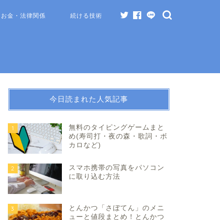
お金・法律関係
続ける技術
今日読まれた人気記事
無料のタイピングゲームまと
1
め(寿司打・夜の森・歌詞・ボ
カロなど)
スマホ携帯の写真をパソコン
2
に取り込む方法
とんかつ「さぼてん」のメニ
3
ューと値段まとめ！とんかつ