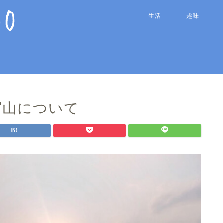
生活
趣味
写山について