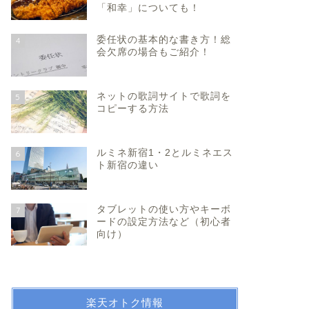
「和幸」についても！
委任状の基本的な書き方！総
4
会欠席の場合もご紹介！
ネットの歌詞サイトで歌詞を
5
コピーする方法
ルミネ新宿1・2とルミネエス
6
ト新宿の違い
タブレットの使い方やキーボ
7
ードの設定方法など（初心者
向け）
楽天オトク情報