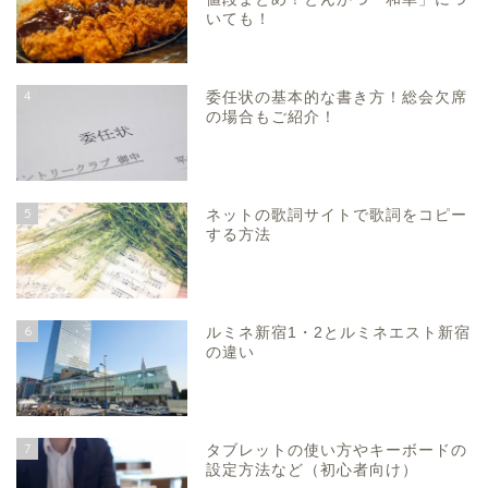
いても！
4
委任状の基本的な書き方！総会欠席
の場合もご紹介！
5
ネットの歌詞サイトで歌詞をコピー
する方法
6
ルミネ新宿1・2とルミネエスト新宿
の違い
7
タブレットの使い方やキーボードの
設定方法など（初心者向け）