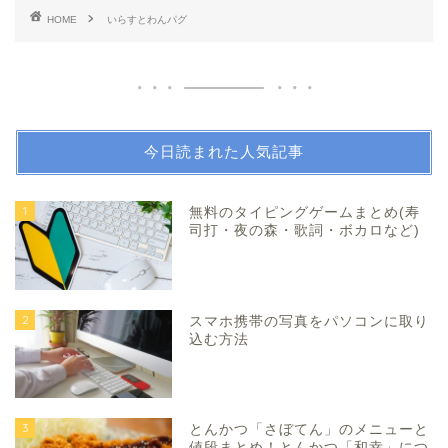
HOME
いらすとわんパグ
今日読まれた人気記事
1
無料のタイピングゲームまとめ(寿
司打・夜の森・歌詞・ボカロなど)
2
スマホ携帯の写真をパソコンに取り
込む方法
3
とんかつ「さぼてん」のメニューと
値段まとめ！とんかつ「和幸」につ