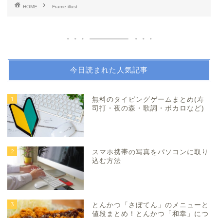
HOME
Frame illust
今日読まれた人気記事
1
無料のタイピングゲームまとめ(寿
司打・夜の森・歌詞・ボカロなど)
2
スマホ携帯の写真をパソコンに取り
込む方法
3
とんかつ「さぼてん」のメニューと
値段まとめ！とんかつ「和幸」につ