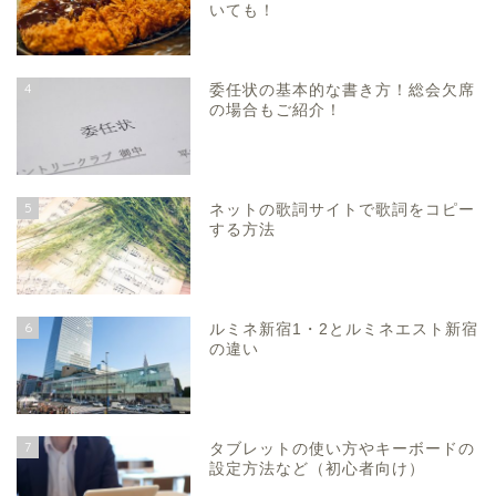
いても！
4
委任状の基本的な書き方！総会欠席
の場合もご紹介！
5
ネットの歌詞サイトで歌詞をコピー
する方法
6
ルミネ新宿1・2とルミネエスト新宿
の違い
7
タブレットの使い方やキーボードの
設定方法など（初心者向け）