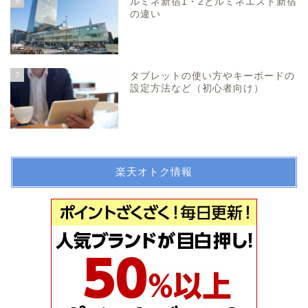
6
ルミネ新宿1・2とルミネエスト新宿
の違い
7
タブレットの使い方やキーボードの
設定方法など（初心者向け）
楽天オトク情報