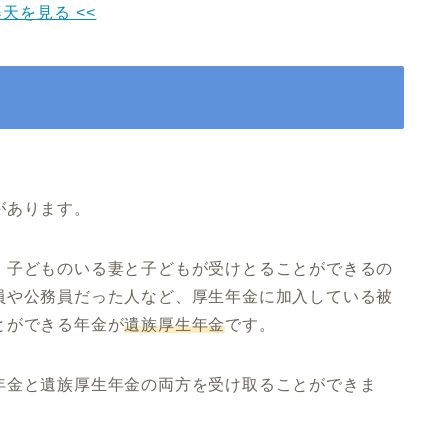
楽天を見る <<
があります。
、
子どものいる妻と子ども
が受けとることができるの
員や公務員だった人など、厚生年金に加入している被
とができる年金
が
遺族厚生年金
です。
年金と遺族厚生年金の両方を受け取ることができま