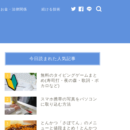
お金・法律関係
続ける技術
今日読まれた人気記事
無料のタイピングゲームまと
1
め(寿司打・夜の森・歌詞・ボ
カロなど)
スマホ携帯の写真をパソコン
2
に取り込む方法
とんかつ「さぼてん」のメニ
3
ューと値段まとめ！とんかつ