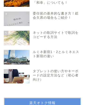
「和幸」についても！
委任状の基本的な書き方！総
4
会欠席の場合もご紹介！
ネットの歌詞サイトで歌詞を
5
コピーする方法
ルミネ新宿1・2とルミネエス
6
ト新宿の違い
タブレットの使い方やキーボ
7
ードの設定方法など（初心者
向け）
楽天オトク情報